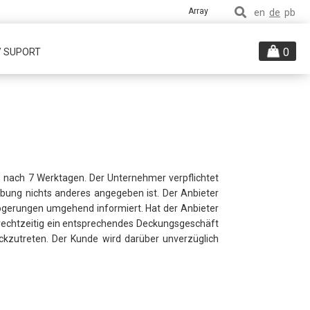
Array
en
de
pb
0
/ SUPORT
 nach 7 Werktagen. Der Unternehmer verpflichtet
eibung nichts anderes angegeben ist. Der Anbieter
zögerungen umgehend informiert. Hat der Anbieter
 rechtzeitig ein entsprechendes Deckungsgeschäft
ckzutreten. Der Kunde wird darüber unverzüglich