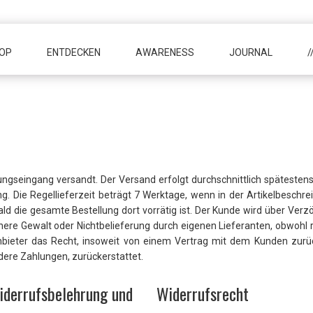
OP
ENTDECKEN
AWARENESS
JOURNAL
/
gseingang versandt. Der Versand erfolgt durchschnittlich spätestens
g. Die Regellieferzeit beträgt 7 Werktage, wenn in der Artikelbeschr
ald die gesamte Bestellung dort vorrätig ist. Der Kunde wird über Ver
öhere Gewalt oder Nichtbelieferung durch eigenen Lieferanten, obwohl
 Anbieter das Recht, insoweit von einem Vertrag mit dem Kunden zurü
ere Zahlungen, zurückerstattet.
, Widerrufsbelehrung und Widerrufsrecht