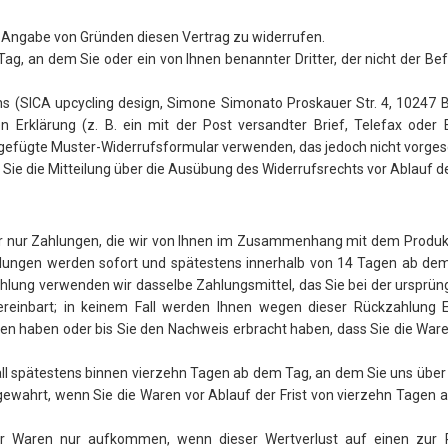
 Angabe von Gründen diesen Vertrag zu widerrufen.
Tag, an dem Sie oder ein von Ihnen benannter Dritter, der nicht der B
 (SICA upcycling design, Simone Simonato Proskauer Str. 4, 10247 B
en Erklärung (z. B. ein mit der Post versandter Brief, Telefax oder 
igefügte Muster-Widerrufsformular verwenden, das jedoch nicht vorgesc
s Sie die Mitteilung über die Ausübung des Widerrufsrechts vor Ablauf d
wir nur Zahlungen, die wir von Ihnen im Zusammenhang mit dem Produ
Zahlungen werden sofort und spätestens innerhalb von 14 Tagen ab de
ahlung verwenden wir dasselbe Zahlungsmittel, das Sie bei der ursprüng
reinbart; in keinem Fall werden Ihnen wegen dieser Rückzahlung 
lten haben oder bis Sie den Nachweis erbracht haben, dass Sie die Wa
ll spätestens binnen vierzehn Tagen ab dem Tag, an dem Sie uns über 
gewahrt, wenn Sie die Waren vor Ablauf der Frist von vierzehn Tagen 
er Waren nur aufkommen, wenn dieser Wertverlust auf einen zur P