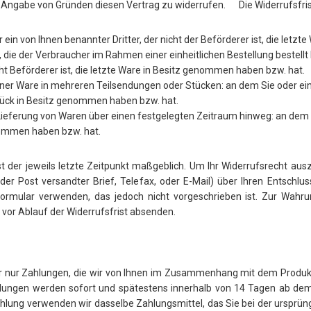
 Angabe von Gründen diesen Vertrag zu widerrufen. Die Widerrufsfris
 ein von Ihnen benannter Dritter, der nicht der Beförderer ist, die let
 die der Verbraucher im Rahmen einer einheitlichen Bestellung bestellt
cht Beförderer ist, die letzte Ware in Besitz genommen haben bzw. hat.
einer Ware in mehreren Teilsendungen oder Stücken: an dem Sie oder ein 
 Stück in Besitz genommen haben bzw. hat.
Lieferung von Waren über einen festgelegten Zeitraum hinweg: an dem Si
enommen haben bzw. hat.
 der jeweils letzte Zeitpunkt maßgeblich. Um Ihr Widerrufsrecht au
 der Post versandter Brief, Telefax, oder E-Mail) über Ihren Entschlu
rmular verwenden, das jedoch nicht vorgeschrieben ist. Zur Wahrung
 vor Ablauf der Widerrufsfrist absenden.
wir nur Zahlungen, die wir von Ihnen im Zusammenhang mit dem Produ
Zahlungen werden sofort und spätestens innerhalb von 14 Tagen ab de
ahlung verwenden wir dasselbe Zahlungsmittel, das Sie bei der ursprüng