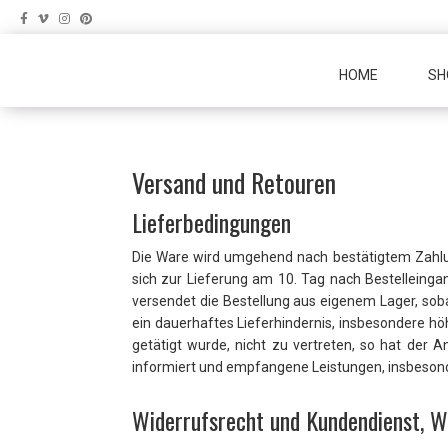
Skip
Skip
to
to
primary
main
HOME
SH
navigation
content
Versand und Retouren
Lieferbedingungen
Die Ware wird umgehend nach bestätigtem Zahlun
sich zur Lieferung am 10. Tag nach Bestelleingan
versendet die Bestellung aus eigenem Lager, sob
ein dauerhaftes Lieferhindernis, insbesondere h
getätigt wurde, nicht zu vertreten, so hat der
informiert und empfangene Leistungen, insbesond
Widerrufsrecht und Kundendienst