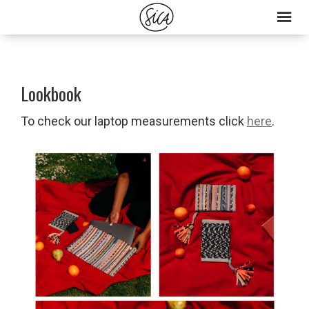
Skip
Skip
to
to
primary
main
navigation
content
Lookbook
To check our laptop measurements click
here
.