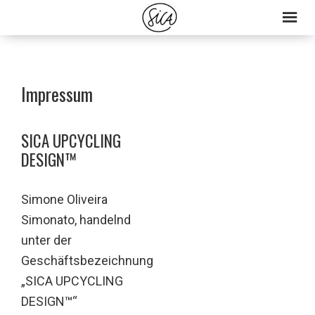
Skip
Skip
to
to
primary
main
navigation
content
Impressum
SICA UPCYCLING
DESIGN
™
Simone Oliveira
Simonato, handelnd
unter der
Geschäftsbezeichnung
„SICA UPCYCLING
DESIGN
™
“