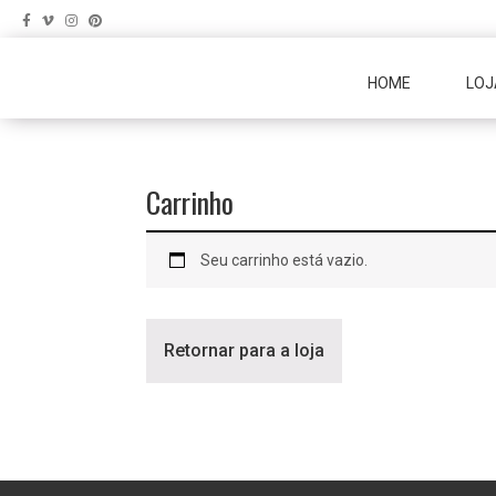
Skip
Skip
to
to
primary
main
HOME
LOJ
navigation
content
Carrinho
Seu carrinho está vazio.
Retornar para a loja