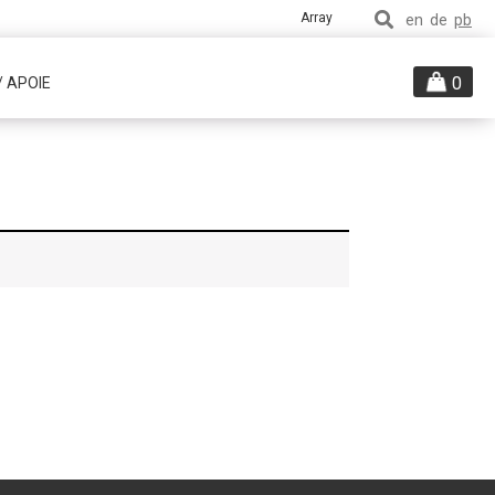
Array
en
de
pb
0
/ APOIE