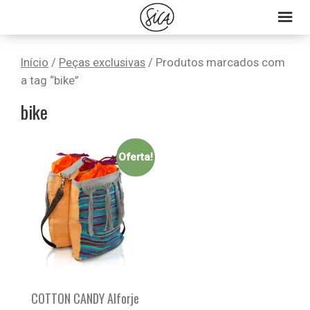
Skip
Skip
Skip
to
to
to
primary
main
primary
Início
/
Peças exclusivas
/ Produtos marcados com
navigation
content
sidebar
a tag “bike”
bike
Oferta!
COTTON CANDY Alforje