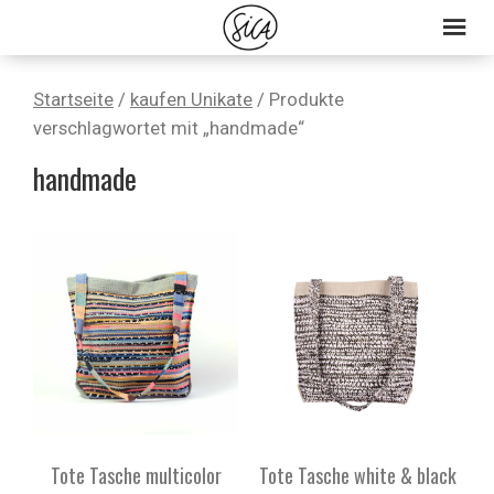
Skip
Skip
Skip
to
to
to
primary
main
primary
Startseite
/
kaufen Unikate
/ Produkte
navigation
content
sidebar
verschlagwortet mit „handmade“
handmade
Tote Tasche multicolor
Tote Tasche white & black