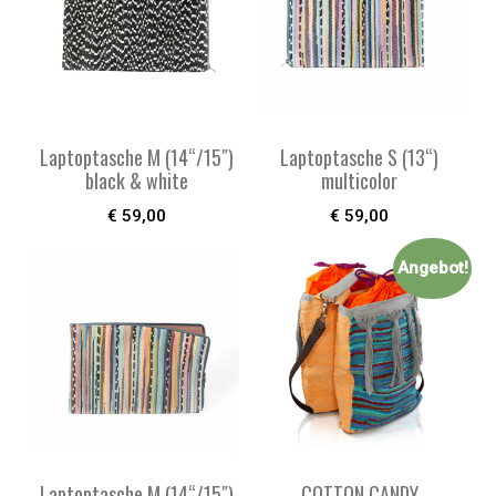
Laptoptasche M (14“/15″)
Laptoptasche S (13“)
black & white
multicolor
€
59,00
€
59,00
Angebot!
Laptoptasche M (14“/15″)
COTTON CANDY