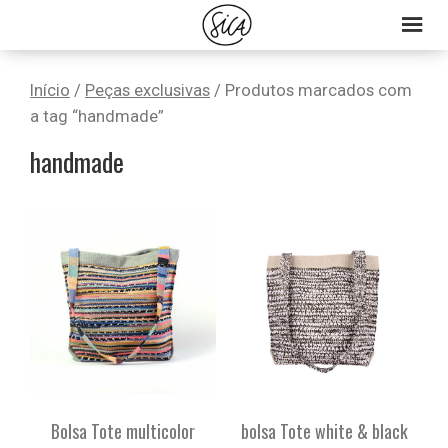
Skip
Skip
Skip
to
to
to
primary
main
primary
Início
/
Peças exclusivas
/ Produtos marcados com
navigation
content
sidebar
a tag “handmade”
handmade
Bolsa Tote multicolor
bolsa Tote white & black