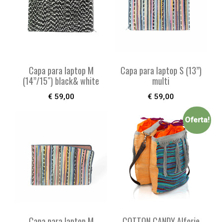
Capa para laptop M
Capa para laptop S (13”)
(14”/15″) black& white
multi
€
59,00
€
59,00
Oferta!
Capa para laptop M
COTTON CANDY Alforje