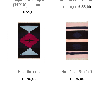
(14”/15″) multicolor
€
110,00
€
55,00
€
59,00
Hira Ghuri rug
Hira Align 75 x 120
€
195,00
€
195,00